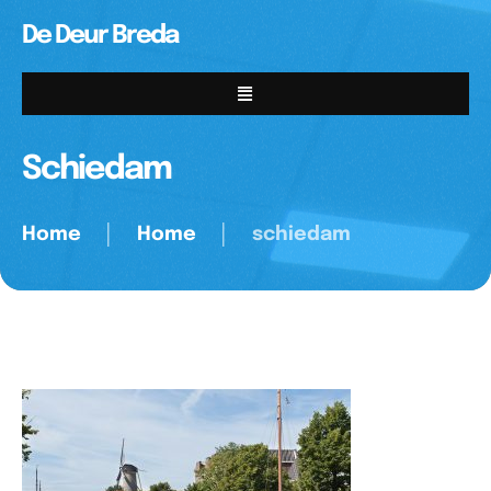
De Deur Breda
Schiedam
Home
│
Home
│
schiedam