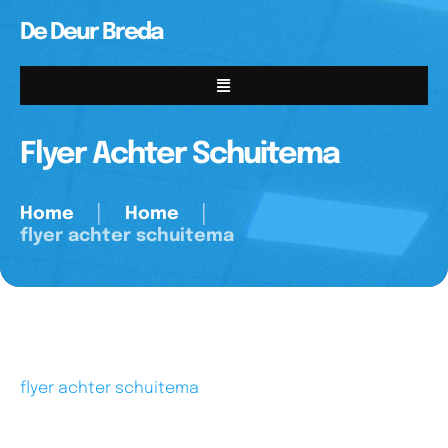
De Deur Breda
Flyer Achter Schuitema
Home
│
Home
│
flyer achter schuitema
flyer achter schuitema