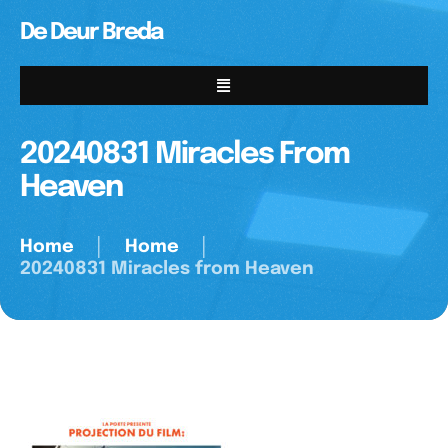
De Deur Breda
20240831 Miracles From
Heaven
Home
│
Home
│
20240831 Miracles from Heaven