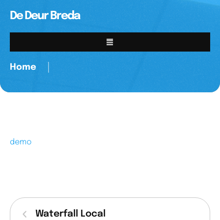
De Deur Breda
Home
│
demo
Waterfall Local