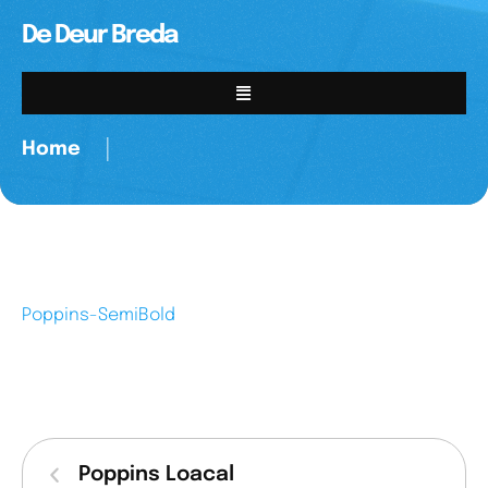
De Deur Breda
Home
│
Poppins-SemiBold
Poppins Loacal