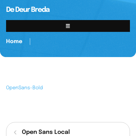
De Deur Breda
Home
│
OpenSans-Bold
Open Sans Local