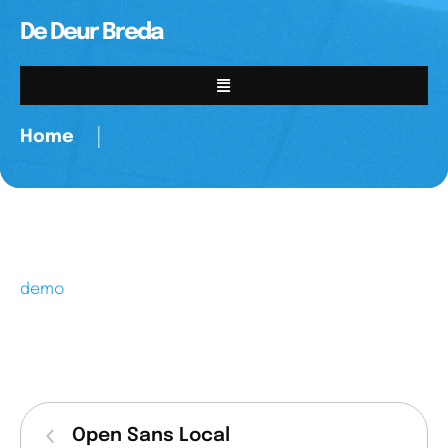
De Deur Breda
Home
│
demo
Open Sans Local