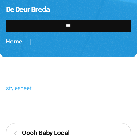
De Deur Breda
Home
│
stylesheet
Oooh Baby Local