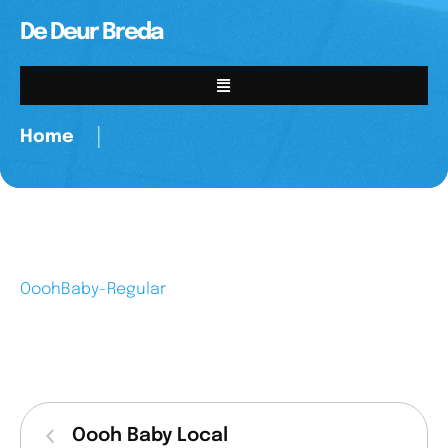
De Deur Breda
Home
│
OoohBaby-Regular
Oooh Baby Local