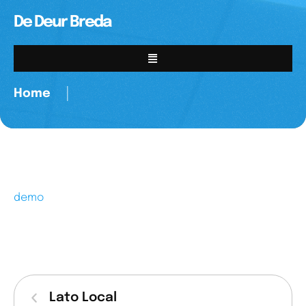
De Deur Breda
Home
│
demo
Lato Local