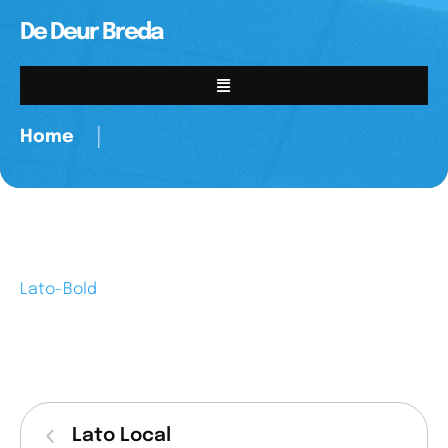
De Deur Breda
Home
│
Lato-Bold
Lato Local