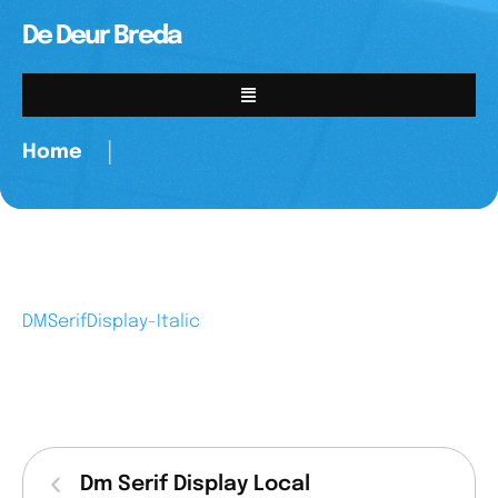
De Deur Breda
Home
│
DMSerifDisplay-Italic
Dm Serif Display Local