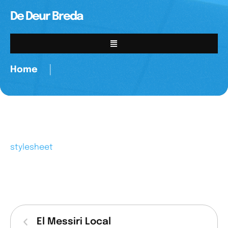
De Deur Breda
Home
│
stylesheet
El Messiri Local