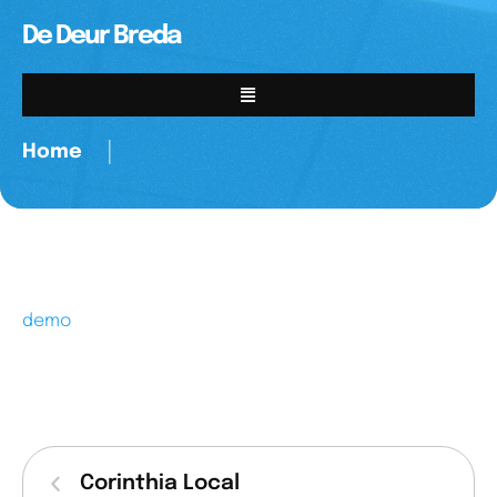
De Deur Breda
Home
│
demo
Corinthia Local