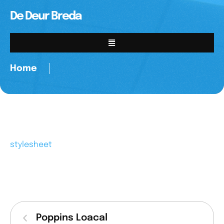
De Deur Breda
Home
│
stylesheet
Poppins Loacal