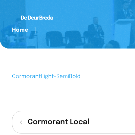
De Deur Breda
Home
│
CormorantLight-SemiBold
Cormorant Local