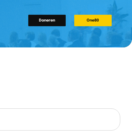
Doneren
One80